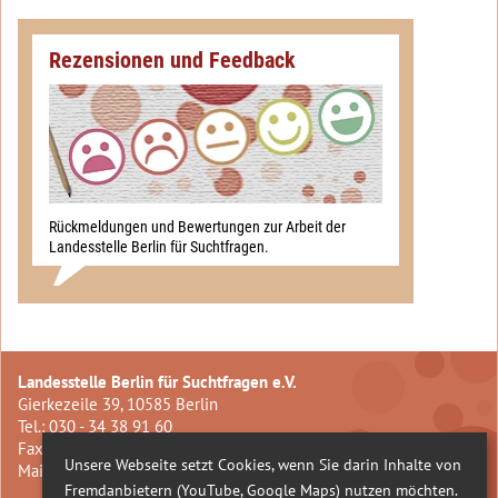
Rezensionen und Feedback
Rückmeldungen und Bewertungen zur Arbeit der
Landesstelle Berlin für Suchtfragen.
Landesstelle Berlin für Suchtfragen e.V.
Gierkezeile 39, 10585 Berlin
Tel.: 030 - 34 38 91 60
Fax: 030 - 34 38 91 62
Unsere Webseite setzt Cookies, wenn Sie darin Inhalte von
Mail:
info@landesstelle-berlin.de
Fremdanbietern (YouTube, Google Maps) nutzen möchten.