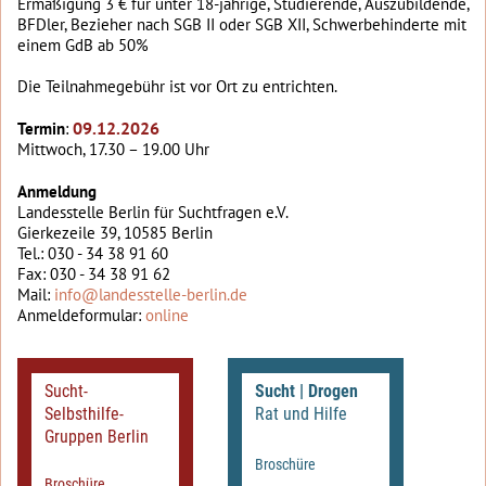
Ermäßigung 3 € für unter 18-jährige, Studierende, Auszubildende,
BFDler, Bezieher nach SGB II oder SGB XII, Schwerbehinderte mit
einem GdB ab 50%
Die Teilnahmegebühr ist vor Ort zu entrichten.
09.12.2026
Termin
:
Mittwoch, 17.30 – 19.00 Uhr
Anmeldung
Landesstelle Berlin für Suchtfragen e.V.
Gierkezeile 39, 10585 Berlin
Tel.: 030 - 34 38 91 60
Fax: 030 - 34 38 91 62
Mail:
info@landesstelle-berlin.de
Anmeldeformular:
online
Sucht-
Sucht | Drogen
Selbsthilfe-
Rat und Hilfe
Gruppen Berlin
Broschüre
Broschüre