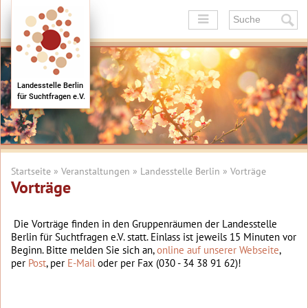
+
+
Landesstelle Berlin
für Suchtfragen e.V.
+
+
+
+
Startseite
»
Veranstaltungen
»
Landesstelle Berlin
» Vorträge
Vorträge
Die Vorträge finden in den Gruppenräumen der Landesstelle
Berlin für Suchtfragen e.V. statt. Einlass ist jeweils 15 Minuten vor
Beginn. Bitte melden Sie sich an,
online auf unserer Webseite
,
per
Post
, per
E-Mail
oder per Fax (030 - 34 38 91 62)!